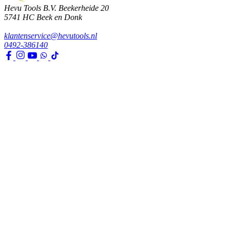
Hevu Tools B.V.
Beekerheide 20
5741 HC
Beek en Donk
klantenservice@hevutools.nl
0492-386140
Assortiment
Gereedschappen
Transport en bouwbenodigdheden
Bevestiging, ijzerwaren en lijmen
Verf en toebehoren
Kleding, PBM en uitrusting
Huis, tuin en park
Watertechniek
Klimaatbeheersing
Agro
Opslag, werkplaats en automotive
Elektra en verlichting
Klantenservice
Verzenden & Afhalen