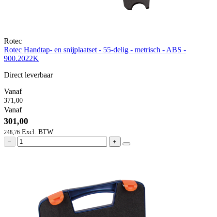
Rotec
Rotec Handtap- en snijplaatset - 55-delig - metrisch - ABS -
900.2022K
Direct leverbaar
Vanaf
371,00
Vanaf
301,00
248,76
−
+