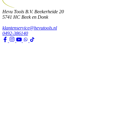
Hevu Tools B.V.
Beekerheide 20
5741 HC
Beek en Donk
klantenservice@hevutools.nl
0492-386140
Assortiment
Gereedschappen
Transport en bouwbenodigdheden
Bevestiging, ijzerwaren en lijmen
Verf en toebehoren
Kleding, PBM en uitrusting
Huis, tuin en park
Watertechniek
Klimaatbeheersing
Agro
Opslag, werkplaats en automotive
Elektra en verlichting
Klantenservice