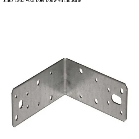
Sinds 1983 voor boer
bouw en industrie