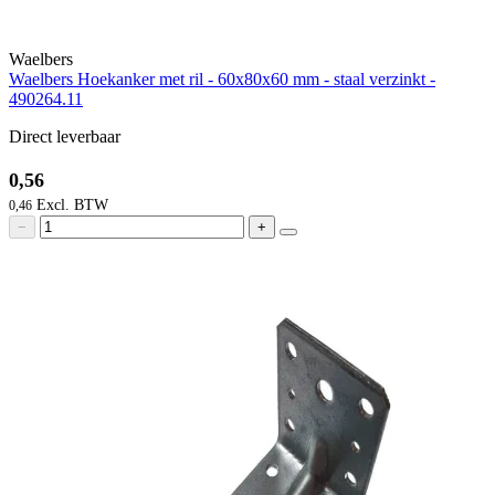
Waelbers
Waelbers Hoekanker met ril - 60x80x60 mm - staal verzinkt -
490264.11
Direct leverbaar
0,56
0,46
−
+