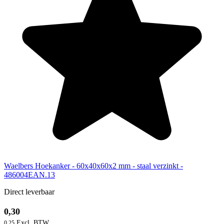
Waelbers Hoekanker - 60x40x60x2 mm - staal verzinkt -
486004EAN.13
Direct leverbaar
0,30
0,25