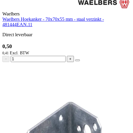
Waelbers
Waelbers Hoekanker - 70x70x55 mm - staal verzinkt -
481444EAN.11
Direct leverbaar
0,50
0,41
−
+