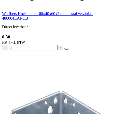
Waelbers Hoekanker - 60x40x60x2 mm - staal verzinkt -
486004EAN.13
Direct leverbaar
0,30
0,25
−
+