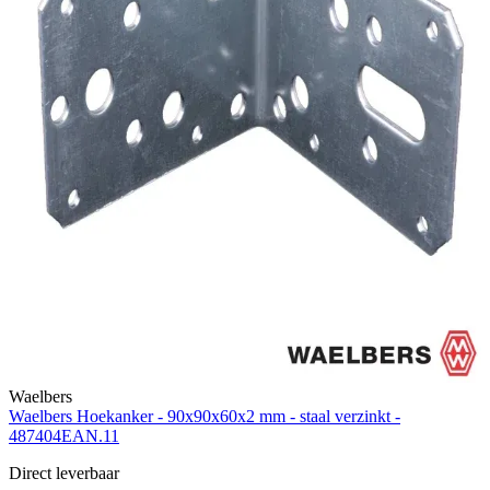
Waelbers
Waelbers Hoekanker - 90x90x60x2 mm - staal verzinkt -
487404EAN.11
Direct leverbaar