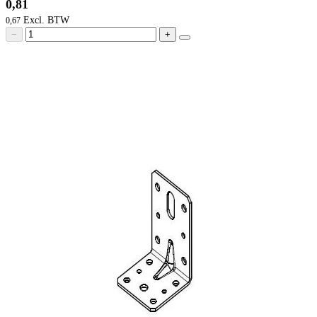
0,81
0,67
−
+