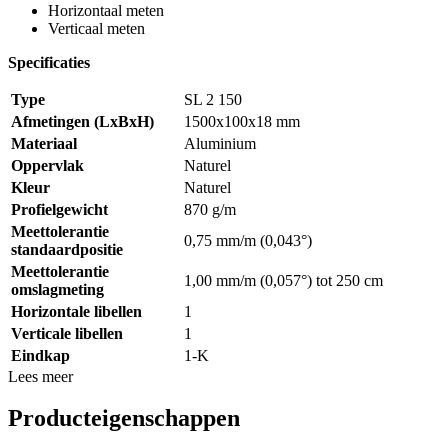
Horizontaal meten
Verticaal meten
Specificaties
Type
SL 2 150
Afmetingen (LxBxH)
1500x100x18 mm
Materiaal
Aluminium
Oppervlak
Naturel
Kleur
Naturel
Profielgewicht
870 g/m
Meettolerantie
0,75 mm/m (0,043°)
standaardpositie
Meettolerantie
1,00 mm/m (0,057°) tot 250 cm
omslagmeting
Horizontale libellen
1
Verticale libellen
1
Eindkap
1-K
Lees meer
Producteigenschappen