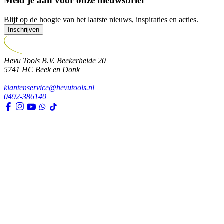
Meld je aan voor onze nieuwsbrief
Blijf op de hoogte van het laatste nieuws, inspiraties en acties.
Inschrijven
Hevu Tools B.V.
Beekerheide 20
5741 HC
Beek en Donk
klantenservice@hevutools.nl
0492-386140
Assortiment
Gereedschappen
Transport en bouwbenodigdheden
Bevestiging, ijzerwaren en lijmen
Verf en toebehoren
Kleding, PBM en uitrusting
Huis, tuin en park
Watertechniek
Klimaatbeheersing
Agro
Opslag, werkplaats en automotive