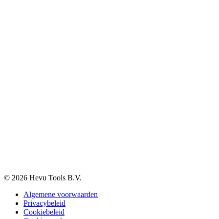
Elektra en verlichting
Klantenservice
Verzenden & Afhalen
Betaalmethodes
Klachten
Retourneren
Garantie
Veelgestelde vragen
BTW-vrij aankopen
Informatie
Over ons
Blog
Vacatures
Contact
© 2026 Hevu Tools B.V.
Algemene voorwaarden
Privacybeleid
Cookiebeleid