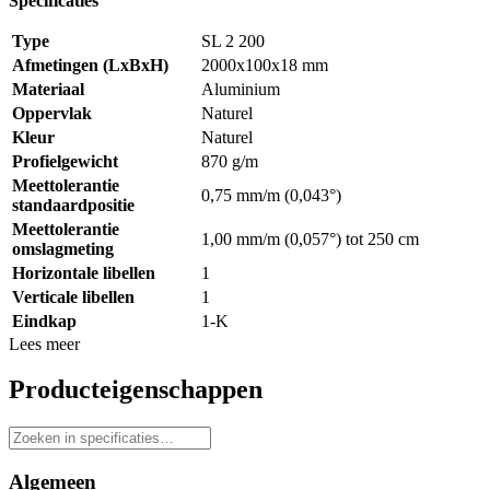
Specificaties
Type
SL 2 200
Afmetingen (LxBxH)
2000x100x18 mm
Materiaal
Aluminium
Oppervlak
Naturel
Kleur
Naturel
Profielgewicht
870 g/m
Meettolerantie
0,75 mm/m (0,043°)
standaardpositie
Meettolerantie
1,00 mm/m (0,057°) tot 250 cm
omslagmeting
Horizontale libellen
1
Verticale libellen
1
Eindkap
1-K
Lees meer
Producteigenschappen
Algemeen