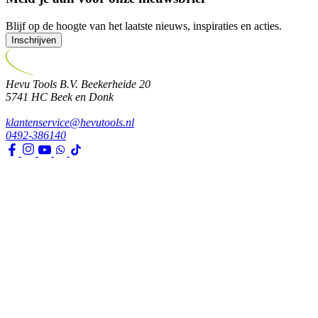
Blijf op de hoogte van het laatste nieuws, inspiraties en acties.
Inschrijven
Hevu Tools B.V.
Beekerheide 20
5741 HC
Beek en Donk
klantenservice@hevutools.nl
0492-386140
Assortiment
Gereedschappen
Transport en bouwbenodigdheden
Bevestiging, ijzerwaren en lijmen
Verf en toebehoren
Kleding, PBM en uitrusting
Huis, tuin en park
Watertechniek
Klimaatbeheersing
Agro
Opslag, werkplaats en automotive