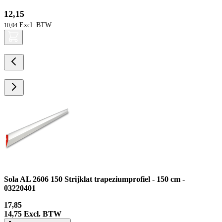
12,15
10,04
Sola AL 2606 150 Strijklat trapeziumprofiel - 150 cm -
03220401
17,85
14,75
Excl. BTW