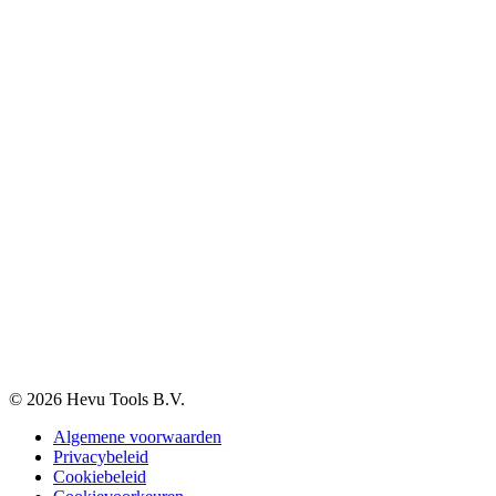
Elektra en verlichting
Klantenservice
Verzenden & Afhalen
Betaalmethodes
Klachten
Retourneren
Garantie
Veelgestelde vragen
BTW-vrij aankopen
Informatie
Over ons
Blog
Vacatures
Contact
© 2026 Hevu Tools B.V.
Algemene voorwaarden
Privacybeleid
Cookiebeleid