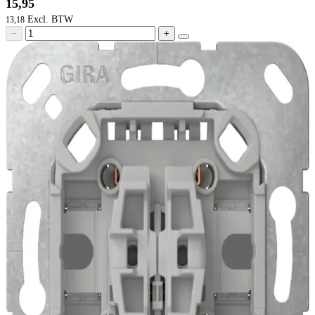
15,95
13,18
−
+