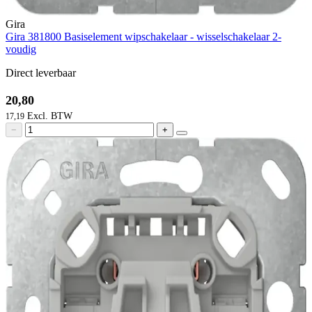
Gira
Gira 381800 Basiselement wipschakelaar - wisselschakelaar 2-
voudig
Direct leverbaar
20,80
17,19
−
+