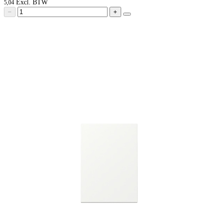
5,04
−
+