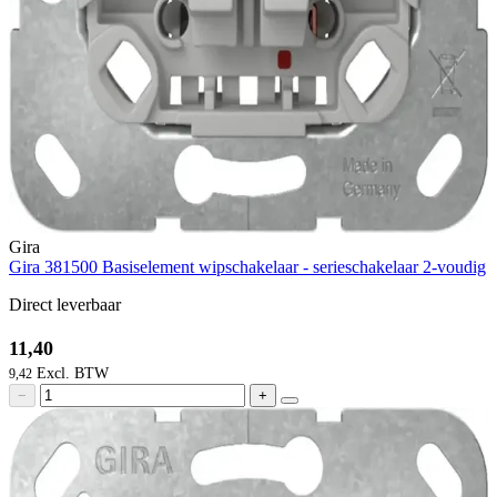
Gira
Gira 381500 Basiselement wipschakelaar - serieschakelaar 2-voudig
Direct leverbaar
11,40
9,42
−
+