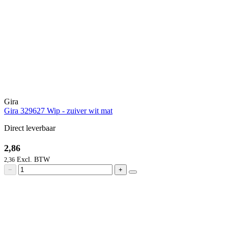
Gira
Gira 329627 Wip - zuiver wit mat
Direct leverbaar
2,86
2,36
−
+