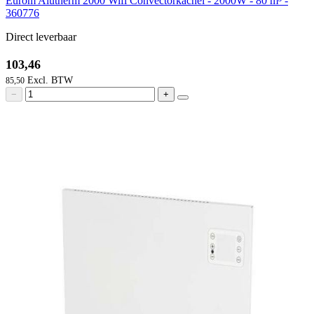
Eurom Alutherm 2000 Wifi Convectorkachel - 2000W - 80 m³ -
360776
Direct leverbaar
103,46
85,50
−
+