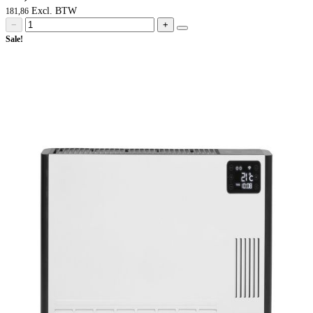
181,86
−
+
Sale!