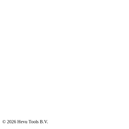
Klimaatbeheersing
Agro
Opslag, werkplaats en automotive
Elektra en verlichting
Klantenservice
Verzenden & Afhalen
Betaalmethodes
Klachten
Retourneren
Garantie
Veelgestelde vragen
BTW-vrij aankopen
Informatie
Over ons
Blog
Vacatures
Contact
© 2026 Hevu Tools B.V.