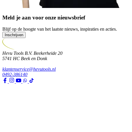
Meld je aan voor onze nieuwsbrief
Blijf op de hoogte van het laatste nieuws, inspiraties en acties.
Inschrijven
Hevu Tools B.V.
Beekerheide 20
5741 HC
Beek en Donk
klantenservice@hevutools.nl
0492-386140
Assortiment
Gereedschappen
Transport en bouwbenodigdheden
Bevestiging, ijzerwaren en lijmen
Verf en toebehoren
Kleding, PBM en uitrusting
Huis, tuin en park
Watertechniek