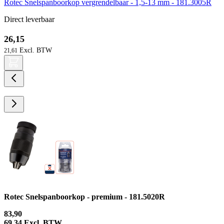
Rotec Snelspanboorkop vergrendelbaar - 1,5-13 mm - 181.3005R
Direct leverbaar
26,15
21,61
Rotec Snelspanboorkop - premium - 181.5020R
83,90
69,34
Excl. BTW