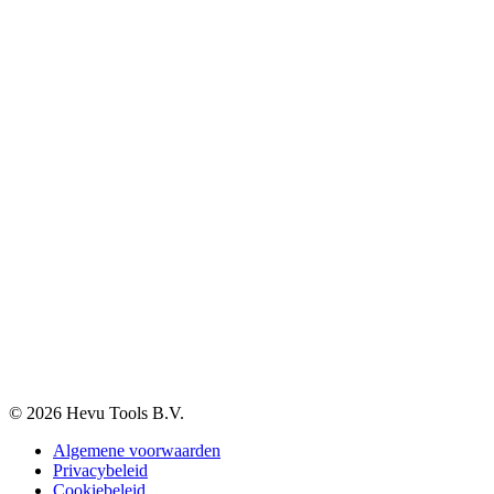
Opslag, werkplaats en automotive
Elektra en verlichting
Klantenservice
Verzenden & Afhalen
Betaalmethodes
Klachten
Retourneren
Garantie
Veelgestelde vragen
BTW-vrij aankopen
Informatie
Over ons
Blog
Vacatures
Contact
© 2026 Hevu Tools B.V.
Algemene voorwaarden
Privacybeleid
Cookiebeleid