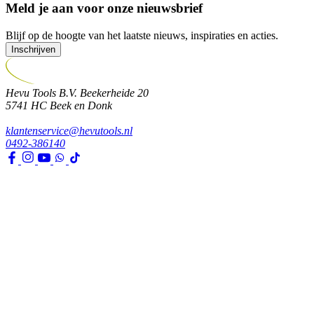
Meld je aan voor onze nieuwsbrief
Blijf op de hoogte van het laatste nieuws, inspiraties en acties.
Inschrijven
Hevu Tools B.V.
Beekerheide 20
5741 HC
Beek en Donk
klantenservice@hevutools.nl
0492-386140
Assortiment
Gereedschappen
Transport en bouwbenodigdheden
Bevestiging, ijzerwaren en lijmen
Verf en toebehoren
Kleding, PBM en uitrusting
Huis, tuin en park
Watertechniek
Klimaatbeheersing
Agro