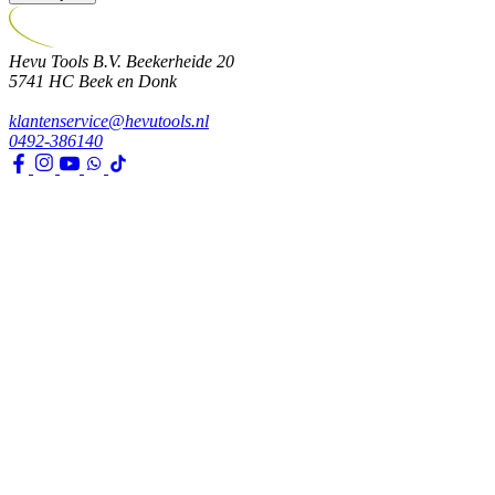
Hevu Tools B.V.
Beekerheide 20
5741 HC
Beek en Donk
klantenservice@hevutools.nl
0492-386140
Assortiment
Gereedschappen
Transport en bouwbenodigdheden
Bevestiging, ijzerwaren en lijmen
Verf en toebehoren
Kleding, PBM en uitrusting
Huis, tuin en park
Watertechniek
Klimaatbeheersing
Agro
Opslag, werkplaats en automotive
Elektra en verlichting
Klantenservice