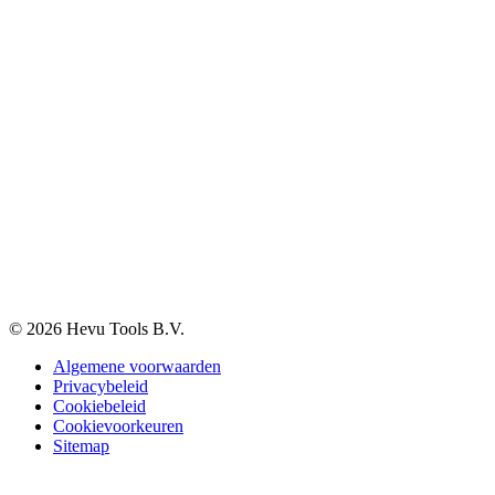
Verzenden & Afhalen
Betaalmethodes
Klachten
Retourneren
Garantie
Veelgestelde vragen
BTW-vrij aankopen
Informatie
Over ons
Blog
Vacatures
Contact
© 2026 Hevu Tools B.V.
Algemene voorwaarden
Privacybeleid
Cookiebeleid
Cookievoorkeuren
Sitemap