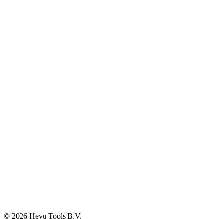
Huis, tuin en park
Watertechniek
Klimaatbeheersing
Agro
Opslag, werkplaats en automotive
Elektra en verlichting
Klantenservice
Verzenden & Afhalen
Betaalmethodes
Klachten
Retourneren
Garantie
Veelgestelde vragen
BTW-vrij aankopen
Informatie
Over ons
Blog
Vacatures
Contact
© 2026 Hevu Tools B.V.