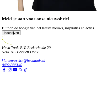
Meld je aan voor onze nieuwsbrief
Blijf op de hoogte van het laatste nieuws, inspiraties en acties.
Inschrijven
Hevu Tools B.V.
Beekerheide 20
5741 HC
Beek en Donk
klantenservice@hevutools.nl
0492-386140
Assortiment
Gereedschappen
Transport en bouwbenodigdheden
Bevestiging, ijzerwaren en lijmen
Verf en toebehoren
Kleding, PBM en uitrusting