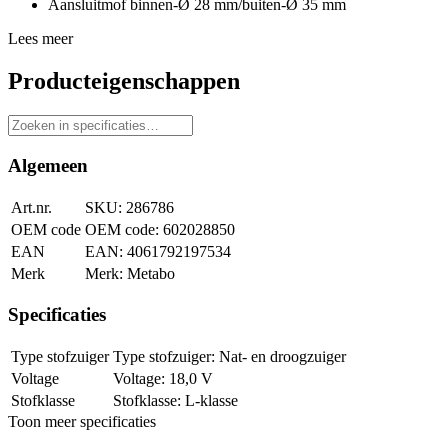
Aansluitmof binnen-Ø 28 mm/buiten-Ø 35 mm
Lees meer
Producteigenschappen
Algemeen
Art.nr.
286786
OEM code
602028850
EAN
4061792197534
Merk
Metabo
Specificaties
Type stofzuiger
Nat- en droogzuiger
Voltage
18,0 V
Stofklasse
L-klasse
Toon meer specificaties