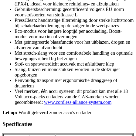
(IPX4), ideaal voor kleinere reinigings- en afzuigtaken
Gebruikersbescherming: gecertificeerd volgens EU-norm
voor stofsoorten van stofklasse L
PressClean: handmatige filterreiniging door sterke luchtstroom
bij schakelaarbediening op de zuiger in de werkpauzes
Eco-modus voor langere looptijd per acculading, Boost-
modus voor maximaal vermogen
Met geïntegreerde blaasfunctie voor het uitblazen, drogen en
afvoeren van afvoerlucht
Met stretch-slang voor een comfortabele handling en optimale
bewegingsvrijheid bij het zuigen
Stof- en spatwaterdicht accuvak met afsluitbare klep
Slang, buizen en mondstukken worden in de stofzuiger
opgeborgen
Eenvoudig transport met ergonomische draaggreep of
draagriem
Veel merken, één accu-systeem: dit product kan met alle 18
Volt accu-packs en laders van de CAS-merken worden
gecombineerd:
www.cordless-alliance-system.com
Let op:
Wordt geleverd zonder accu's en lader
Specificaties