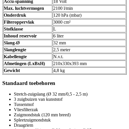
Accu-spanning
18 Volt
Max. luchtvermogen
2100 l/min
Onderdruk
120 hPa (mbar)
Filteroppervlak
3000 cm²
Stofklasse
L
Inhoud reservoir
6 liter
Slang-Ø
32 mm
Slanglengte
2,5 meter
Kabellengte
N.v.t.
Afmetingen (LxBxH)
210x330x393 mm
Gewicht
4,8 kg
Standaard toebehoren
Stretch-zuigslang (Ø 32 mm/0,5 - 2,5 m)
3 zuigbuizen van kunststof
Tussenmof
Vliesfilterzak
Zuigmondstuk (120 mm breed)
Spleetzuigmondstuk
Draagriem