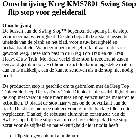
Omschrijving
Kreg KMS7801 Swing Stop
– flip stop voor geleiderail
Omschrijving
De bussen van de Swing Stop™ beperken de speling in de stop,
voor meer nauwkeurigheid. De stop bepaalt de afstand tussen het
uiteinde van de plank en het blad, voor nauwkeurigheid en
herhaalbaarheid. Wanneer u hem niet gebruikt, draait u de stop
gewoon weg. Deze stop past in de Kreg Top Trak en de Kreg
Heavy-Duty Trak. Met deze veelzijdige stop is repeterend zagen
eenvoudiger dan ooit. Het houdt exact de door u ingestelde maten
aan en is makkelijk aan de kant te schuiven als u de stop niet nodig
heeft.
De production stop is geschikt om te gebruiken met de Kreg Top
Trak en de Kreg Heavy-Duty Trak. Dit biedt u de veelzijdigheid om
de stop met verschillende machines en op verschillende manieren te
gebruiken. U plaatst de stop naar wens op de bovenkant van de
track. De stop is hiermee ook eenvoudig uit de track te tillen en te
verplaatsen. Dankzij de robuuste aluminium constructie van de
Swing stop, blijft de stop exact op de ingestelde plek. Deze stop
zorgt voor de stijfheid en nauwkeurigheid die u nodig heeft.
Flip stop gemaakt uit aluminium