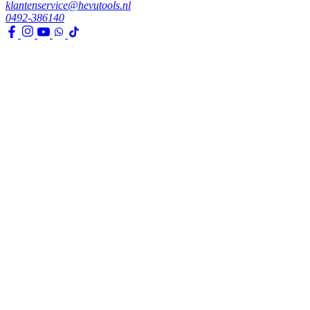
klantenservice@hevutools.nl
0492-386140
Assortiment
Gereedschappen
Transport en bouwbenodigdheden
Bevestiging, ijzerwaren en lijmen
Verf en toebehoren
Kleding, PBM en uitrusting
Huis, tuin en park
Watertechniek
Klimaatbeheersing
Agro
Opslag, werkplaats en automotive
Elektra en verlichting
Klantenservice
Verzenden & Afhalen
Betaalmethodes
Klachten
Retourneren
Garantie