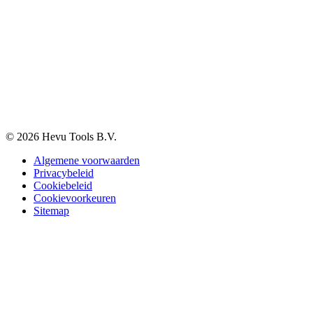
Veelgestelde vragen
BTW-vrij aankopen
Informatie
Over ons
Blog
Vacatures
Contact
© 2026 Hevu Tools B.V.
Algemene voorwaarden
Privacybeleid
Cookiebeleid
Cookievoorkeuren
Sitemap