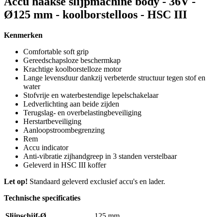
Accu haakse slijpmachine body - 36V -
Ø125 mm - koolborstelloos - HSC III
Kenmerken
Comfortable soft grip
Gereedschapsloze beschermkap
Krachtige koolborstelloze motor
Lange levensduur dankzij verbeterde structuur tegen stof en
water
Stofvrije en waterbestendige lepelschakelaar
Ledverlichting aan beide zijden
Terugslag- en overbelastingbeveiliging
Herstartbeveiliging
Aanloopstroombegrenzing
Rem
Accu indicator
Anti-vibratie zijhandgreep in 3 standen verstelbaar
Geleverd in HSC III koffer
Let op!
Standaard geleverd exclusief accu's en lader.
Technische specificaties
Slijpschijf-Ø
125 mm