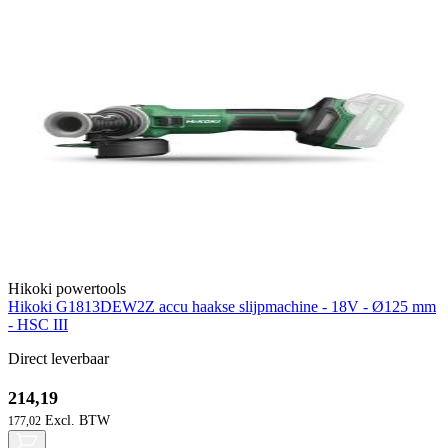
Hikoki powertools
Hikoki G1813DEW2Z accu haakse slijpmachine - 18V - Ø125 mm
- HSC III
Direct leverbaar
214,19
177,02