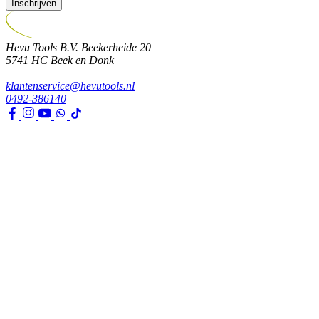
Inschrijven
Hevu Tools B.V.
Beekerheide 20
5741 HC
Beek en Donk
klantenservice@hevutools.nl
0492-386140
Assortiment
Gereedschappen
Transport en bouwbenodigdheden
Bevestiging, ijzerwaren en lijmen
Verf en toebehoren
Kleding, PBM en uitrusting
Huis, tuin en park
Watertechniek
Klimaatbeheersing
Agro
Opslag, werkplaats en automotive
Elektra en verlichting