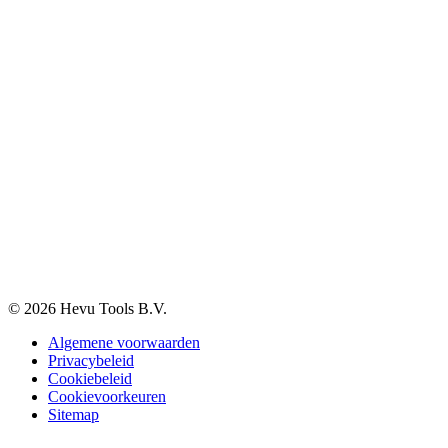
Klantenservice
Verzenden & Afhalen
Betaalmethodes
Klachten
Retourneren
Garantie
Veelgestelde vragen
BTW-vrij aankopen
Informatie
Over ons
Blog
Vacatures
Contact
© 2026 Hevu Tools B.V.
Algemene voorwaarden
Privacybeleid
Cookiebeleid
Cookievoorkeuren
Sitemap