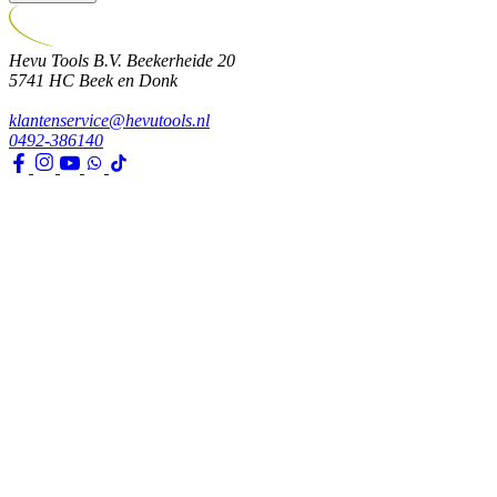
Hevu Tools B.V.
Beekerheide 20
5741 HC
Beek en Donk
klantenservice@hevutools.nl
0492-386140
Assortiment
Gereedschappen
Transport en bouwbenodigdheden
Bevestiging, ijzerwaren en lijmen
Verf en toebehoren
Kleding, PBM en uitrusting
Huis, tuin en park
Watertechniek
Klimaatbeheersing
Agro
Opslag, werkplaats en automotive
Elektra en verlichting
Klantenservice