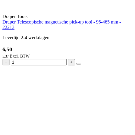
Draper Tools
Draper Telescopische magnetische pick-up tool - 95-465 mm -
22213
Levertijd 2-4 werkdagen
6,50
5,37
−
+