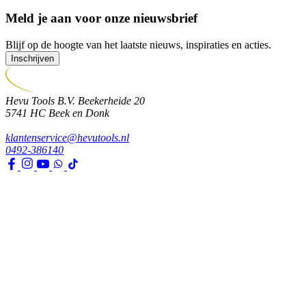
Meld je aan voor onze nieuwsbrief
Blijf op de hoogte van het laatste nieuws, inspiraties en acties.
Inschrijven
Hevu Tools B.V.
Beekerheide 20
5741 HC
Beek en Donk
klantenservice@hevutools.nl
0492-386140
Assortiment
Gereedschappen
Transport en bouwbenodigdheden
Bevestiging, ijzerwaren en lijmen
Verf en toebehoren
Kleding, PBM en uitrusting
Huis, tuin en park
Watertechniek
Klimaatbeheersing