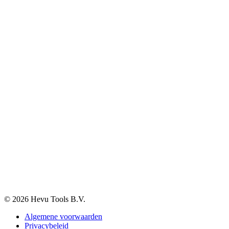
Agro
Opslag, werkplaats en automotive
Elektra en verlichting
Klantenservice
Verzenden & Afhalen
Betaalmethodes
Klachten
Retourneren
Garantie
Veelgestelde vragen
BTW-vrij aankopen
Informatie
Over ons
Blog
Vacatures
Contact
© 2026 Hevu Tools B.V.
Algemene voorwaarden
Privacybeleid