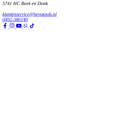
5741 HC
Beek en Donk
klantenservice@hevutools.nl
0492-386140
Assortiment
Gereedschappen
Transport en bouwbenodigdheden
Bevestiging, ijzerwaren en lijmen
Verf en toebehoren
Kleding, PBM en uitrusting
Huis, tuin en park
Watertechniek
Klimaatbeheersing
Agro
Opslag, werkplaats en automotive
Elektra en verlichting
Klantenservice
Verzenden & Afhalen
Betaalmethodes
Klachten