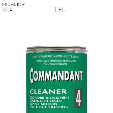
6,40
−
+