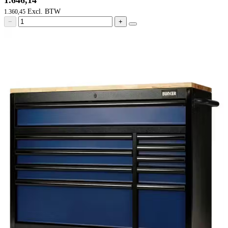
1.646,14
1.360,45
−
+