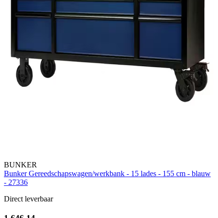
BUNKER
Bunker Gereedschapswagen/werkbank - 15 lades - 155 cm - blauw
- 27336
Direct leverbaar