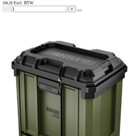
106,28
−
+