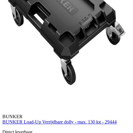
BUNKER
BUNKER Load-Up Verrijdbare dolly - max. 130 kg - 29444
Direct leverbaar