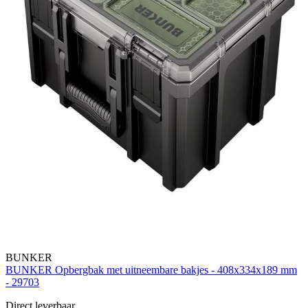
BUNKER
BUNKER Opbergbak met uitneembare bakjes - 408x334x189 mm
- 29703
Direct leverbaar