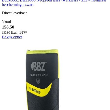
Buckbootz BBZ9000 Neopreen laars / werklaars - S5S - metatarsal
bescherming - zwart
Direct leverbaar
Vanaf
158,50
130,99
Bekijk opties