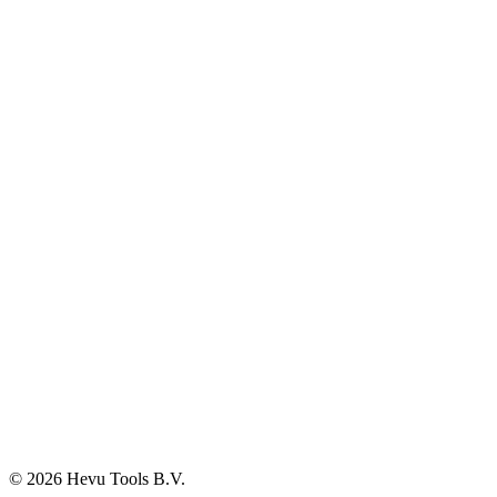
Watertechniek
Klimaatbeheersing
Agro
Opslag, werkplaats en automotive
Elektra en verlichting
Klantenservice
Verzenden & Afhalen
Betaalmethodes
Klachten
Retourneren
Garantie
Veelgestelde vragen
BTW-vrij aankopen
Informatie
Over ons
Blog
Vacatures
Contact
© 2026 Hevu Tools B.V.