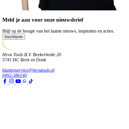
Meld je aan voor onze nieuwsbrief
Blijf op de hoogte van het laatste nieuws, inspiraties en acties.
Inschrijven
Hevu Tools B.V.
Beekerheide 20
5741 HC
Beek en Donk
klantenservice@hevutools.nl
0492-386140
Assortiment
Gereedschappen
Transport en bouwbenodigdheden
Bevestiging, ijzerwaren en lijmen
Verf en toebehoren
Kleding, PBM en uitrusting
Huis, tuin en park