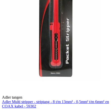
Adler tangen
Adler Multi stripper - striptang - 8 t/m 13mm² - 0,5mm² t/m 6mm² en
COAX kabel - 59302