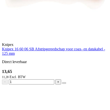
Knipex
Knipex 16 60 06 SB Afstripgereedschap voor coax- en datakabel -
125 mm
Direct leverbaar
13,65
11,28
−
+