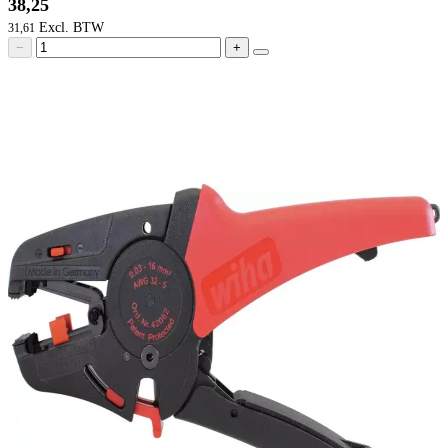
38,25
31,61
−
+