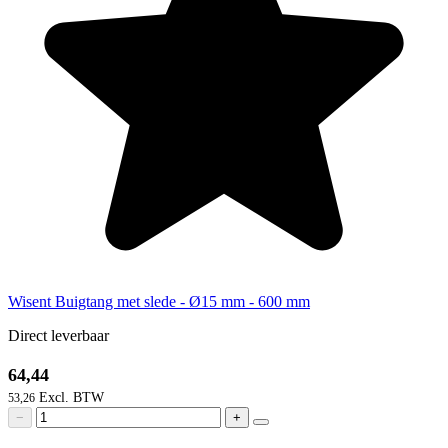
Wisent Buigtang met slede - Ø15 mm - 600 mm
Direct leverbaar
64,44
53,26
−
+