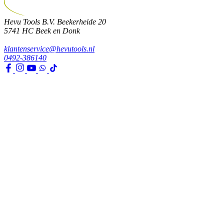
Hevu Tools B.V.
Beekerheide 20
5741 HC
Beek en Donk
klantenservice@hevutools.nl
0492-386140
Assortiment
Gereedschappen
Transport en bouwbenodigdheden
Bevestiging, ijzerwaren en lijmen
Verf en toebehoren
Kleding, PBM en uitrusting
Huis, tuin en park
Watertechniek
Klimaatbeheersing
Agro
Opslag, werkplaats en automotive
Elektra en verlichting
Klantenservice