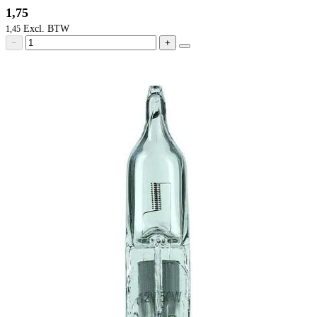
1,75
1,45
−
+