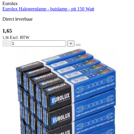
Eurolux
Eurolux Halogeenlamp - buislamp - pit 150 Watt
Direct leverbaar
1,65
1,36
−
+