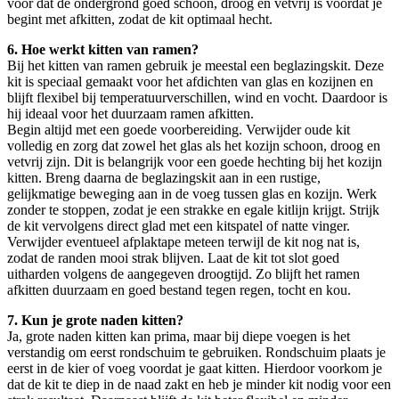
voor dat de ondergrond goed schoon, droog en vetvrij is voordat je
begint met afkitten, zodat de kit optimaal hecht.
6. Hoe werkt kitten van ramen?
Bij het kitten van ramen gebruik je meestal een beglazingskit. Deze
kit is speciaal gemaakt voor het afdichten van glas en kozijnen en
blijft flexibel bij temperatuurverschillen, wind en vocht. Daardoor is
hij ideaal voor het duurzaam ramen afkitten.
Begin altijd met een goede voorbereiding. Verwijder oude kit
volledig en zorg dat zowel het glas als het kozijn schoon, droog en
vetvrij zijn. Dit is belangrijk voor een goede hechting bij het kozijn
kitten. Breng daarna de beglazingskit aan in een rustige,
gelijkmatige beweging aan in de voeg tussen glas en kozijn. Werk
zonder te stoppen, zodat je een strakke en egale kitlijn krijgt. Strijk
de kit vervolgens direct glad met een kitspatel of natte vinger.
Verwijder eventueel afplaktape meteen terwijl de kit nog nat is,
zodat de randen mooi strak blijven. Laat de kit tot slot goed
uitharden volgens de aangegeven droogtijd. Zo blijft het ramen
afkitten duurzaam en goed bestand tegen regen, tocht en kou.
7. Kun je grote naden kitten?
Ja, grote naden kitten kan prima, maar bij diepe voegen is het
verstandig om eerst rondschuim te gebruiken. Rondschuim plaats je
eerst in de kier of voeg voordat je gaat kitten. Hierdoor voorkom je
dat de kit te diep in de naad zakt en heb je minder kit nodig voor een