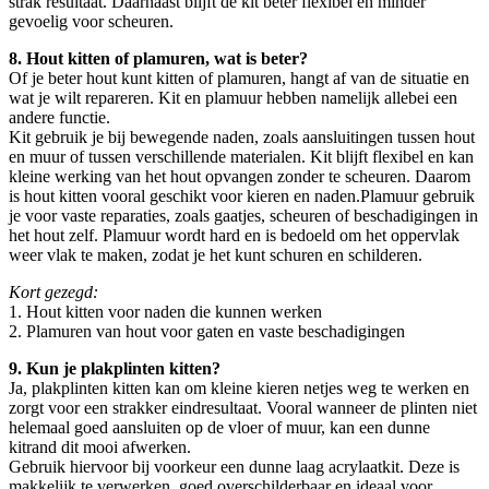
strak resultaat. Daarnaast blijft de kit beter flexibel en minder
gevoelig voor scheuren.
8. Hout kitten of plamuren, wat is beter?
Of je beter hout kunt kitten of plamuren, hangt af van de situatie en
wat je wilt repareren. Kit en plamuur hebben namelijk allebei een
andere functie.
Kit gebruik je bij bewegende naden, zoals aansluitingen tussen hout
en muur of tussen verschillende materialen. Kit blijft flexibel en kan
kleine werking van het hout opvangen zonder te scheuren. Daarom
is hout kitten vooral geschikt voor kieren en naden.Plamuur gebruik
je voor vaste reparaties, zoals gaatjes, scheuren of beschadigingen in
het hout zelf. Plamuur wordt hard en is bedoeld om het oppervlak
weer vlak te maken, zodat je het kunt schuren en schilderen.
Kort gezegd:
1. Hout kitten voor naden die kunnen werken
2. Plamuren van hout voor gaten en vaste beschadigingen
9. Kun je plakplinten kitten?
Ja, plakplinten kitten kan om kleine kieren netjes weg te werken en
zorgt voor een strakker eindresultaat. Vooral wanneer de plinten niet
helemaal goed aansluiten op de vloer of muur, kan een dunne
kitrand dit mooi afwerken.
Gebruik hiervoor bij voorkeur een dunne laag acrylaatkit. Deze is
makkelijk te verwerken, goed overschilderbaar en ideaal voor