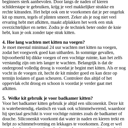
beginners sterk aanbevolen. Door langs de naden of kieren
schilderstape te gebruiken, krijg je veel makkelijker strakke en
rechte kitranden. Het helpt ook om te voorkomen dat je per ongeluk
kit op muren, tegels of plinten smeert. Zeker als je nog niet veel
ervaring hebt met afkitten, maakt afplakken het werk een stuk
overzichtelijker en netter. Zodra je de techniek beter onder de knie
hebt, kun je ook zonder tape strak kitten.
4. Hoe lang wachten met kitten na voegen?
Je moet meestal minimaal 24 uur wachten met kitten na voegen,
zodat het voegwerk goed kan uitharden. In sommige gevallen,
bijvoorbeeld bij dikke voegen of een vochtige ruimte, kan het zelfs
verstandig zijn om iets langer te wachten. Belangrijk is dat de
ondergrond volledig droog is voordat je begint met kitten. Als er nog
vocht in de voegen zit, hecht de kit minder goed en kan deze op
termijn loslaten of gaan scheuren. Controleer dus altijd of het
oppervlak echt droog en schoon is voordat je verder gaat met
afkitten.
5. Welke kit gebruik je voor badkamer kitten?
Voor het badkamer kitten gebruik je altijd een siliconenkit. Deze kit
is waterbestendig, elastisch en vaak ook schimmelwerend, waardoor
hij speciaal geschikt is voor vochtige ruimtes zoals de badkamer of
douche. Siliconenkit voorkomt dat water in naden en kieren trekt en
helpt zo schimmelvorming en lekkages te voorkomen. Zorg er wel