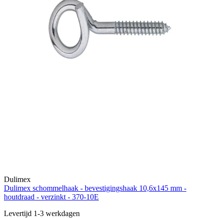
Dulimex
Dulimex schommelhaak - bevestigingshaak 10,6x145 mm -
houtdraad - verzinkt - 370-10E
Levertijd 1-3 werkdagen