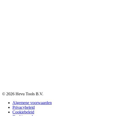
Elektra en verlichting
Klantenservice
Verzenden & Afhalen
Betaalmethodes
Klachten
Retourneren
Garantie
Veelgestelde vragen
BTW-vrij aankopen
Informatie
Over ons
Blog
Vacatures
Contact
© 2026 Hevu Tools B.V.
Algemene voorwaarden
Privacybeleid
Cookiebeleid