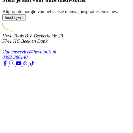
Blijf op de hoogte van het laatste nieuws, inspiraties en acties.
Inschrijven
Hevu Tools B.V.
Beekerheide 20
5741 HC
Beek en Donk
klantenservice@hevutools.nl
0492-386140
Assortiment
Gereedschappen
Transport en bouwbenodigdheden
Bevestiging, ijzerwaren en lijmen
Verf en toebehoren
Kleding, PBM en uitrusting
Huis, tuin en park
Watertechniek
Klimaatbeheersing
Agro
Opslag, werkplaats en automotive