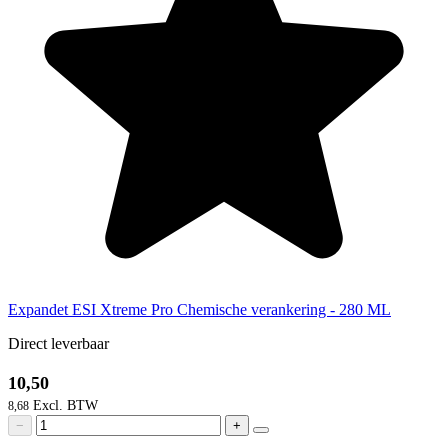
Expandet ESI Xtreme Pro Chemische verankering - 280 ML
Direct leverbaar
10,50
8,68
−
+