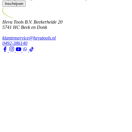
Inschrijven
Hevu Tools B.V.
Beekerheide 20
5741 HC
Beek en Donk
klantenservice@hevutools.nl
0492-386140
Assortiment
Gereedschappen
Transport en bouwbenodigdheden
Bevestiging, ijzerwaren en lijmen
Verf en toebehoren
Kleding, PBM en uitrusting
Huis, tuin en park
Watertechniek
Klimaatbeheersing
Agro
Opslag, werkplaats en automotive
Elektra en verlichting