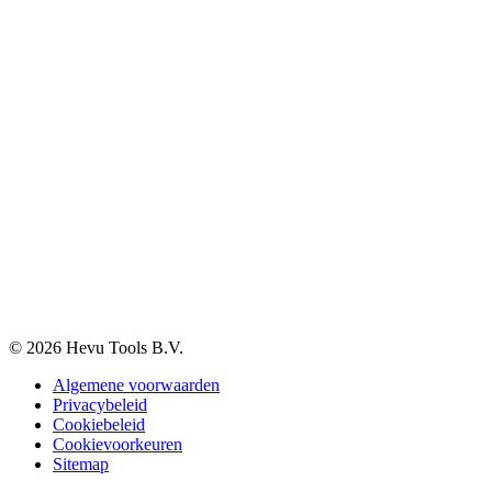
Klantenservice
Verzenden & Afhalen
Betaalmethodes
Klachten
Retourneren
Garantie
Veelgestelde vragen
BTW-vrij aankopen
Informatie
Over ons
Blog
Vacatures
Contact
© 2026 Hevu Tools B.V.
Algemene voorwaarden
Privacybeleid
Cookiebeleid
Cookievoorkeuren
Sitemap