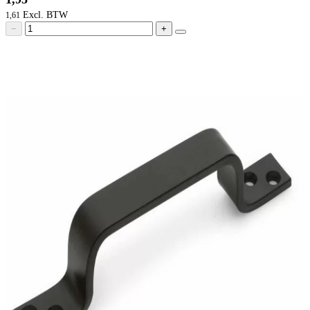
1,61
−
+