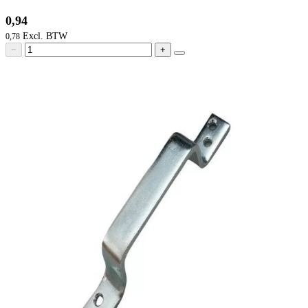
0,94
0,78
−
+