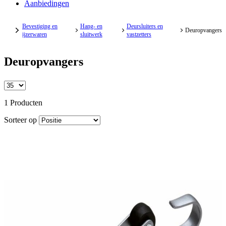
Aanbiedingen
Bevestiging en
Hang- en
Deursluiters en
Deuropvangers
ijzerwaren
sluitwerk
vastzetters
Deuropvangers
1 Producten
Sorteer op