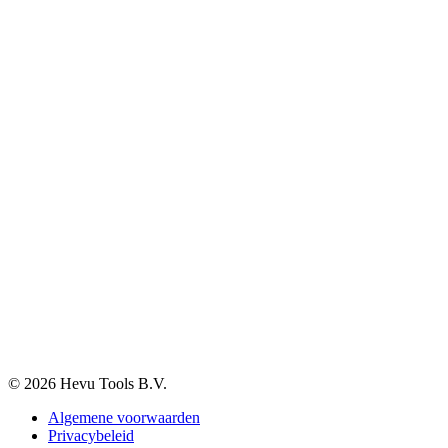
Opslag, werkplaats en automotive
Elektra en verlichting
Klantenservice
Verzenden & Afhalen
Betaalmethodes
Klachten
Retourneren
Garantie
Veelgestelde vragen
BTW-vrij aankopen
Informatie
Over ons
Blog
Vacatures
Contact
© 2026 Hevu Tools B.V.
Algemene voorwaarden
Privacybeleid