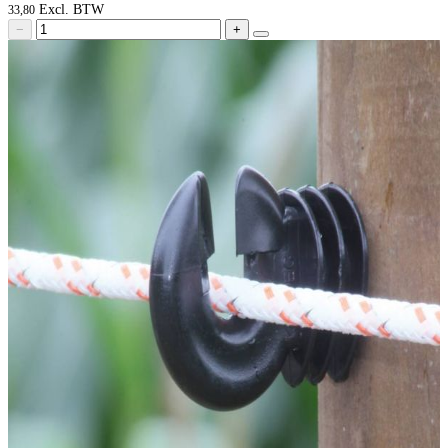
33,80
−
+