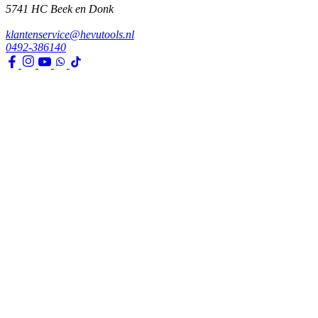
5741 HC
Beek en Donk
klantenservice@hevutools.nl
0492-386140
Assortiment
Gereedschappen
Transport en bouwbenodigdheden
Bevestiging, ijzerwaren en lijmen
Verf en toebehoren
Kleding, PBM en uitrusting
Huis, tuin en park
Watertechniek
Klimaatbeheersing
Agro
Opslag, werkplaats en automotive
Elektra en verlichting
Klantenservice
Verzenden & Afhalen
Betaalmethodes
Klachten